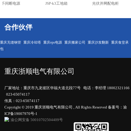
S不间断电源
JSP-k3工地箱
光伏并网配电柜
合作伙伴
重庆无缝钢管
|
重庆冷却塔
|
重庆eps电源
|
重庆搬家公司
|
重庆沙发翻新
|
重庆食堂承
包
|
重庆浙顺电气有限公司
厂家地址：重庆市九龙坡区华福大道北段77号 电话：李经理 18002321166
023-65074117
传真：023-65074117
Copyright © 2019 重庆浙顺电气有限公司 , All Rights Reserved
备案号：渝
ICP备19007970号-1
渝公网安备 50010702504409号