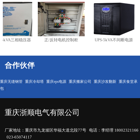
15kVA三相稳压器
正/反转电机控制柜
UPS-5kVA不间断电源
合作伙伴
重庆无缝钢管
|
重庆冷却塔
|
重庆eps电源
|
重庆搬家公司
|
重庆沙发翻新
|
重庆食堂承
包
|
重庆浙顺电气有限公司
厂家地址：重庆市九龙坡区华福大道北段77号 电话：李经理 18002321166
023-65074117