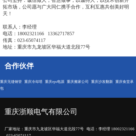
公司坚持：诚信做人，智慧做事，以诚待人，以技术创新开
拓市场，公司愿与广大同仁携手合作，互利互惠共创美好明
天！
联系人：李经理
电话：18002321166 13362717857
传真：023-65074117
地址：重庆市九龙坡区华福大道北段77号
合作伙伴
重庆无缝钢管
|
重庆冷却塔
|
重庆eps电源
|
重庆搬家公司
|
重庆沙发翻新
|
重庆食堂承
包
|
重庆浙顺电气有限公司
厂家地址：重庆市九龙坡区华福大道北段77号 电话：李经理 18002321166
023-65074117