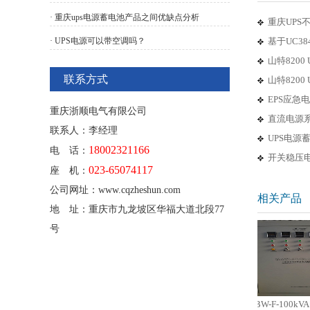
· 重庆ups电源蓄电池产品之间优缺点分析
重庆UPS
· UPS电源可以带空调吗？
基于UC3
山特820
联系方式
山特820
EPS应急
重庆浙顺电气有限公司
直流电源
联系人：李经理
UPS电源
18002321166
电 话：
开关稳压
023-65074117
座 机：
公司网址：www.cqzheshun.com
相关产品
地 址：重庆市九龙坡区华福大道北段77
号
EPS-20k应急电源
UPS-5kVA不间断电源
SBW-F-100kVA电