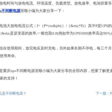
电时间与放电电流、环境温度、负载类型、放电速率、电池容量等
ps不间断电源
浙顺小编为大家分享一下：
放电电流公式：I=（P*cos&phi;）/（&eta;*Ei）其中P是UP
0.7;&eta;是逆变器的效率,一般也取0.8(例如华为UPS5000效率高
在使用期间，放完电应及时充电，另外如果长期不停电，每三个月
使用寿命。
庆ups不间断电源浙顺小编为大家分享的全部内容，想要了解更多
1
2
3
家的支持！
么是不间断电源？
下一篇：