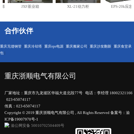
源
JXF基业箱
XL-21动力柜
EPS-20k应急电
合作伙伴
重庆无缝钢管
|
重庆冷却塔
|
重庆eps电源
|
重庆搬家公司
|
重庆沙发翻新
|
重庆食堂承
包
|
重庆浙顺电气有限公司
厂家地址：重庆市九龙坡区华福大道北段77号 电话：李经理 18002321166
023-65074117
传真：023-65074117
Copyright © 2019 重庆浙顺电气有限公司 , All Rights Reserved
备案号：渝
ICP备19007970号-1
渝公网安备 50010702504409号