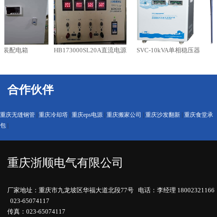
装配电箱
HB173000SL20A直流电源
SVC-10kVA单相稳压器
S
合作伙伴
重庆无缝钢管
|
重庆冷却塔
|
重庆eps电源
|
重庆搬家公司
|
重庆沙发翻新
|
重庆食堂承
包
|
重庆浙顺电气有限公司
厂家地址：重庆市九龙坡区华福大道北段77号 电话：李经理 18002321166
023-65074117
传真：023-65074117