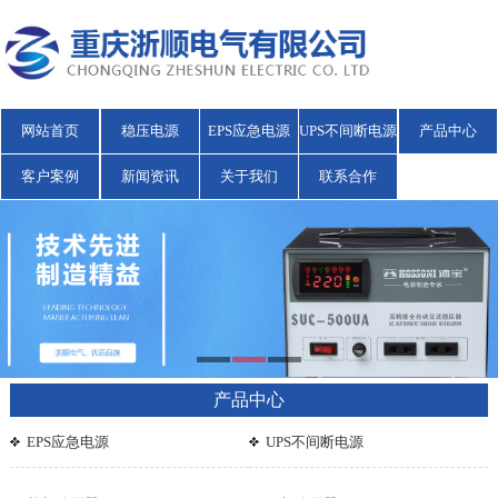
网站首页
稳压电源
EPS应急电源
UPS不间断电源
产品中心
客户案例
新闻资讯
关于我们
联系合作
产品中心
EPS应急电源
UPS不间断电源