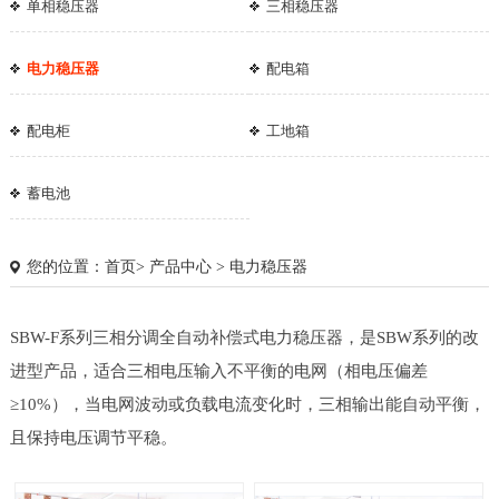
单相稳压器
三相稳压器
电力稳压器
配电箱
配电柜
工地箱
蓄电池
您的位置：
首页
>
产品中心
>
电力稳压器
SBW-F系列三相分调全自动补偿式电力稳压器，是SBW系列的改
进型产品，适合三相电压输入不平衡的电网（相电压偏差
≥10%），当电网波动或负载电流变化时，三相输出能自动平衡，
1
2
3
且保持电压调节平稳。