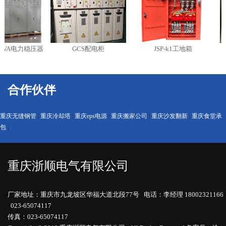
kVA电力稳压器
GCS配电柜
JSP-k1工地箱
PZ
合作伙伴
重庆无缝钢管
|
重庆冷却塔
|
重庆eps电源
|
重庆搬家公司
|
重庆沙发翻新
|
重庆食堂承
包
|
重庆浙顺电气有限公司
厂家地址：重庆市九龙坡区华福大道北段77号 电话：李经理 18002321166
023-65074117
传真：023-65074117