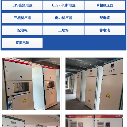
EPS应急电源
UPS不间断电源
单相稳压器
三相稳压器
电力稳压器
配电箱
配电柜
工地箱
蓄电池
直流电源
1
2
3
光伏并网配电柜
GGD低压配电柜