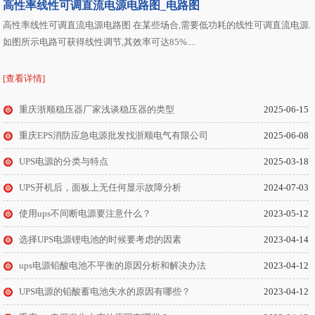
高性率线性可调直流电源电路图_电路图
在线式户外UPS不间断电源是专为用户室外通信、网络
高性率线性可调直流电源电路图 在某些场合,需要低功耗的线性可调直流电源.
设备等提供纯净不间断交流电源的设备，主要针对使用
如图所示电路可获得线性调节,其效率可达85%....
在城市角落、农村、山区等室外通信网络设备而设计。
下面由重庆ups不间断电
[查看详情]
ups系统中的蓄电池有什么意义
重庆浙顺稳压器厂家浅谈稳压器的类型
蓄电池在UPS中已得到广泛的应用，其品种繁多，型号
2025-06-15
齐全，规格各异，但按其基本性质可以分为酸性电池和
重庆EPS消防应急电源批发找浙顺电气有限公司
2025-06-08
碱性电池两大类： 酸性电池：酸性电池的电解液一般是
由稀硫酸(H2SO4)或者胶
UPS电源的分类与特点
2025-03-18
ups电源的电池容量下降的原因是什么?
UPS开机后，面板上无任何显示故障分析
2024-07-03
电池是ups电源设备的重要组成部分。目前ups设备中使
用的蓄电池主要是阀控式铅酸蓄电池。在实际使用中，
使用ups不间断电源要注意什么？
2023-05-12
如由于频繁停电，ups电池严重放电，充电不足，导致早
选择UPS电源锂电池的时候要考虑的因素
2023-04-14
期容量损失;下面由重庆
UPS不间断电源可以解决哪些问题？
ups电源铅酸电池不平衡的原因分析和解决办法
2023-04-12
UPS不间断电源采用双转换纯在线式架构，是最能有效
UPS电源的铅酸蓄电池失水的原因有哪些？
2023-04-12
解决所有电源问题的架构设计，对电网出现：断电、市
电电压过高或过低、电压瞬间跌落或是减幅震荡、高压