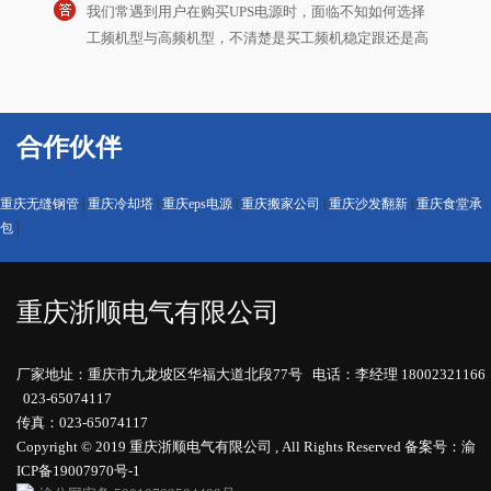
工频机型与高频机型，不清楚是买工频机稳定跟还是高
频机划算，或多或少存在着一些困惑。那么重庆ups不间
断电源浙顺小编今天就
ups不间断电源的维护注意事项分享
随着技术的不断发展和完善，UPS 设备的软件和固
合作伙伴
件也会不断更新，以修复已知的漏洞、改进性能和增加
新功能。定期检查 UPS 设备的软件和固件版本，及时下
载并安装最新的更新程序，确保设...
重庆无缝钢管
|
重庆冷却塔
|
重庆eps电源
|
重庆搬家公司
|
重庆沙发翻新
|
重庆食堂承
ups不间断电源在机柜中的使用寿命能够达多久？
包
|
为提高机房UPS电源工作的质量、加强日常管理工作，
保证机房UPS不间断电源设备时刻处于良好的环境、设
重庆浙顺电气有限公司
备安全稳定运行，下面重庆ups不间断电源厂家浙顺小编
就看看UPS不间断电源的使
如何计算UPS电源放电时间？
厂家地址：重庆市九龙坡区华福大道北段77号 电话：李经理 18002321166
因电池放电时间与放电电流、环境温度、负载类型、放
023-65074117
电速率、电池容量等多因素相关，故实际放电时间无法
传真：023-65074117
直接用公式推导出。下面由重庆ups不间断电源浙顺小编
Copyright © 2019 重庆浙顺电气有限公司 , All Rights Reserved
备案号：渝
ICP备19007970号-1
为大家分享一下：
EPS电源与UPS电源区别