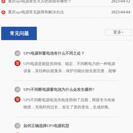
重庆ups电源发生火灾的原因有哪些？
2023-04-12
脉冲、电压波动、浪涌
ups不间断电源对机房环境有什么要求？
重庆ups电源常见故障和解决办法
2023-04-04
ups不间断电源一般在企业中机房都会放上ups电源，以
防止市政停电后电源断掉，不管是小型企业还是大型企
更多+
常见问题
业都会使用ups，那么ups不间断电源对机房环境有什么
要求呢？下面重庆ups不间
UPS电源和蓄电池有什么不同之处？
UPS电源是能提供持续、稳定、不间断电力的一种电源
设备，其结构比较复杂，保护功能比较全面完善，能够
解决几乎所有电力存在的问题。最显著的特点就是能够
持续零中断地输出纯净
UPS不间断电源蓄电池为什么会发生爆炸?
UPS不间断电源电池充电使用倒了后期，两级专为有效
物质，充电时间过长，发生了质的变化，生成的氢、
氧，当这些化学物质暴露在空气当中，浓度一旦过高，
加上稍微高的温度，或者
如何正确选择UPS电源机型
我们常遇到用户在购买UPS电源时，面临不知如何选择