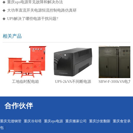
重庆ups电源常见故障和解决办法
大功率直流开关电源恒流控制电路仿真研
UPS解决了哪些电源干扰问题?
相关产品
工地临时配电箱
UPS-2kVA不间断电源
SBW-F-300kVA电力
合作伙伴
重庆无缝钢管
|
重庆冷却塔
|
重庆eps电源
|
重庆搬家公司
|
重庆沙发翻新
|
重庆食堂承
包
|